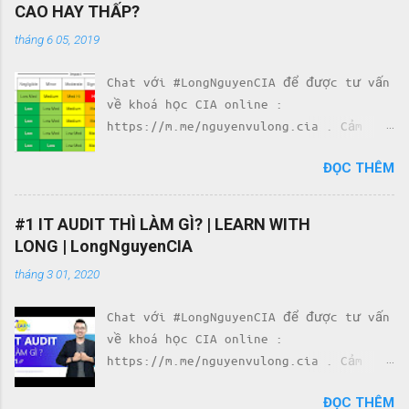
CAO HAY THẤP?
tháng 6 05, 2019
Chat với #LongNguyenCIA để được tư vấn
về khoá học CIA online :
https://m.me/nguyenvulong.cia . Cảm
nhận của học viên về khoá học CIA với
ĐỌC THÊM
Team #LongNguyenCIA :
http://bit.ly/ReviewsTeamLongNguyenCIA
. LÀM SAO ĐỂ ĐÁNH GIÁ ĐƯỢC RỦI RO LÀ
#1 IT AUDIT THÌ LÀM GÌ? | LEARN WITH
CAO HAY THẤP? . . Phương pháp đánh giá
LONG | LongNguyenCIA
rủi ro theo COSO ERM, trong đó Risk
tháng 3 01, 2020
được đo lường dựa trên 4 yếu tố: (1)
Impact, (2) Likelihood, (3)
Chat với #LongNguyenCIA để được tư vấn
Vulnerability, (4) Velocity . Nguồn :
về khoá học CIA online :
Báo cáo Risk Assessment in Practice của
https://m.me/nguyenvulong.cia . Cảm
Deloitte & Touche LLP Link:
nhận của học viên về khoá học CIA với
https://www2.deloitte.com/content/dam/D
ĐỌC THÊM
Team #LongNguyenCIA :