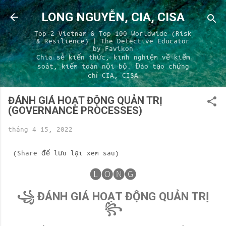
Chuyển đến nội dung chính
LONG NGUYỄN, CIA, CISA
Top 2 Vietnam & Top 100 Worldwide (Risk
& Resilience) | The Detective Educator
by Favikon
Chia sẻ kiến thức, kinh nghiệm về kiểm
soát, kiểm toán nội bộ. Đào tạo chứng
chỉ CIA, CISA
ĐÁNH GIÁ HOẠT ĐỘNG QUẢN TRỊ
(GOVERNANCE PROCESSES)
tháng 4 15, 2022
(Share để lưu lại xem sau)
🅛🅞🅝🅖
꧁ ĐÁNH GIÁ HOẠT ĐỘNG QUẢN TRỊ
꧂