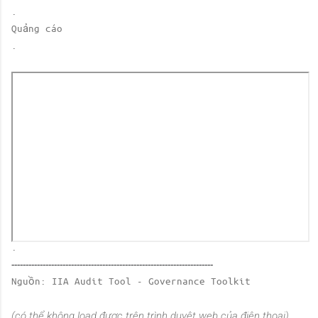
.
Quảng cáo
.
.
-----------------------------------------------------------------------
Nguồn: IIA Audit Tool - Governance Toolkit
(có thể không load được trên trình duyệt web của điện thoại)