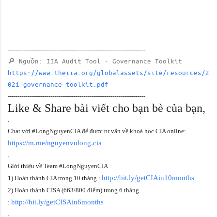
.
-----------------------------------------------------------------------
🔎 Nguồn: IIA Audit Tool - Governance Toolkit
https://www.theiia.org/globalassets/site/resources/2
021-governance-toolkit.pdf
-----------------------------------------------------------------------
Like & Share bài viết cho bạn bè của bạn,
.
Chat với #LongNguyenCIA để được tư vấn về khoá học CIA online:
https://m.me/nguyenvulong.cia
.
Giới thiệu về Team #LongNguyenCIA
http://bit.ly/getCIAin10months
1) Hoàn thành CIA trong 10 tháng :
2) Hoàn thành CISA (663/800 điểm) trong 6 tháng
http://bit.ly/getCISAin6months
:
.