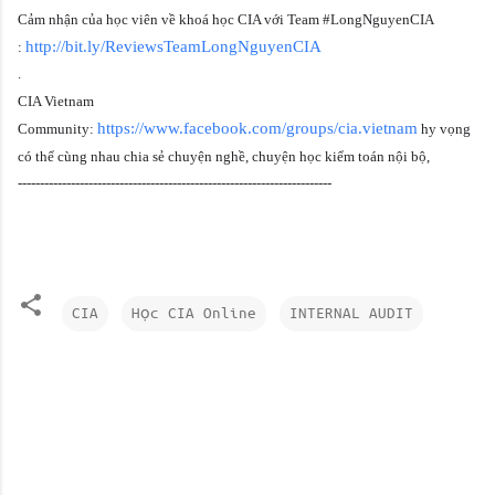
Cảm nhận của học viên về khoá học CIA với Team #LongNguyenCIA
http://bit.ly/ReviewsTeamLongNguyenCIA
:
.
CIA Vietnam
https://www.facebook.com/groups/cia.vietnam
Community:
hy vọng
có thể cùng nhau chia sẻ chuyện nghề, chuyện học kiểm toán nội bộ,
-----------------------------------------------------------------------
CIA
Học CIA Online
INTERNAL AUDIT
N
h
ậ
n
x