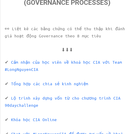
(GOVERNANCE PROCESSES)
👀
Liệt kê các bằng chứng có thể thu thập khi đánh
giá hoạt động Governance theo 8 mục tiêu
⬇⬇⬇
✔
Cảm nhận của học viên về khoá học CIA với Team
#LongNguyenCIA
✔
Tổng hợp các chia sẻ kinh nghiệm
✔
Lộ trình xây dựng vốn từ cho chương trình CIA
90daychallenge
✔
Khóa học CIA Online