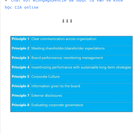
✔
Chat với #LongNguyenCIA để được tư vấn về khoá
học CIA online
⬇⬇⬇