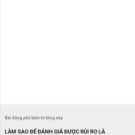
é
t
Bài đăng phổ biến từ blog này
LÀM SAO ĐỂ ĐÁNH GIÁ ĐƯỢC RỦI RO LÀ