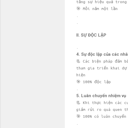
tăng sự hiệu quả trong
🎯 Mỗi năm một lần
.
.
II. SỰ ĐỘC LẬP
.
4. Sự độc lập của các nhâ
📃 Các biện pháp đảm b
tham gia triển khai dự
hiện
🎯 100% độc lập
.
5. Luân chuyển nhiệm vụ
📃 Khi thực hiện các c
giảm rủi ro quá quen t
🎯 100% có luân chuyển
.