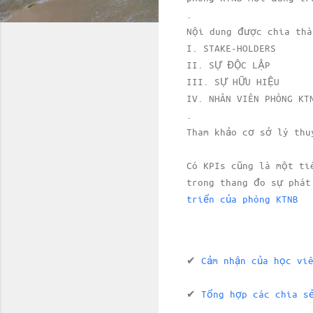
.
Nội dung được chia thà
I. STAKE-HOLDERS
II. SỰ ĐỘC LẬP
III. SỰ HỮU HIỆU
IV. NHÂN VIÊN PHÒNG KT
.
Tham khảo cơ sở lý thu
Có KPIs cũng là một ti
trong thang đo sự phát
triển của phòng KTNB
✔
Cảm nhận của học vi
✔
Tổng hợp các chia s