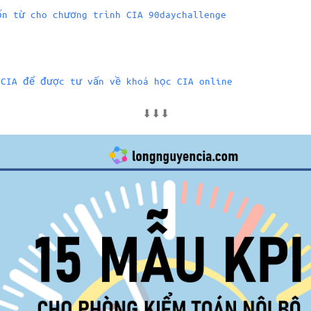
ốn từ cho chương trình CIA 90daychallenge
nCIA để được tư vấn về khoá học CIA online
⬇⬇⬇