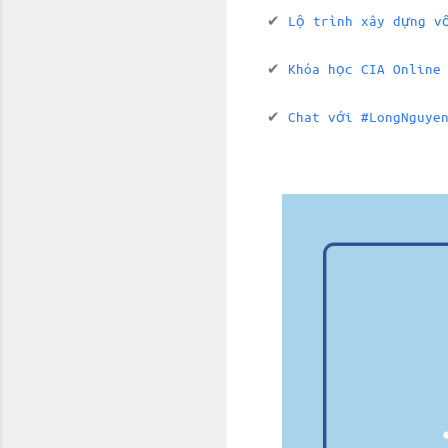
✔
Lộ trình xây dựng v
✔
Khóa học CIA Online
✔
Chat với #LongNguye