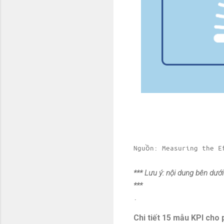
Nguồn: Measuring the E
*** Lưu ý: nội dung bên dưới
***
.
Chi tiết 15 mẫu KPI ch