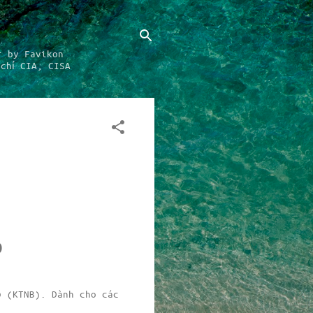
r by Favikon
chỉ CIA, CISA
Ộ
ộ (KTNB). Dành cho các