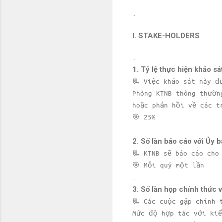
.
I. STAKE-HOLDERS
.
1. Tỷ lệ thực hiện khảo sá
📃 Việc khảo sát này đ
Phòng KTNB thông thườn
hoặc phản hồi về các t
🎯 25%
.
2. Số lần báo cáo với Ủy 
📃 KTNB sẽ báo cáo cho
🎯 Mỗi quý một lần
.
3. Số lần họp chính thức v
📃 Các cuộc gặp chính 
Mức độ hợp tác với kiể