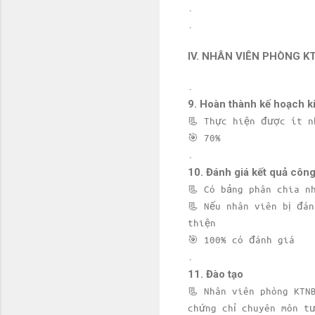
.
.
IV. NHÂN VIÊN PHÒNG K
.
9. Hoàn thành kế hoạch 
📃 Thực hiện được ít n
🎯 70%
.
10. Đánh giá kết quả công
📃 Có bảng phân chia n
📃 Nếu nhân viên bị đá
thiện
🎯 100% có đánh giá
.
11. Đào tạo
📃 Nhân viên phòng KTN
chứng chỉ chuyên môn t