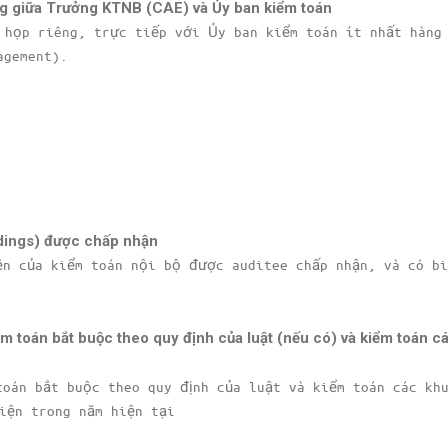
ng giữa Trưởng KTNB (CAE) và Ủy ban kiểm toán
 họp riêng, trực tiếp với Ủy ban kiểm toán ít nhất hàng
agement).
ndings) được chấp nhận
ện của kiểm toán nội bộ được auditee chấp nhận, và có bi
m toán bắt buộc theo quy định của luật (nếu có) và kiểm toán c
toán bắt buộc theo quy định của luật và kiểm toán các kh
iện trong năm hiện tại