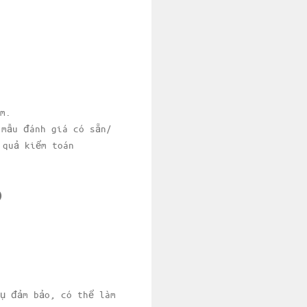
ăm.
 mẫu đánh giá có sẵn/
 quả kiểm toán
)
ụ đảm bảo, có thể làm