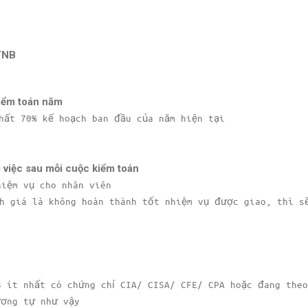
TNB
kiểm toán năm
hất 70% kế hoạch ban đầu của năm hiện tại
 việc sau mỗi cuộc kiểm toán
hiệm vụ cho nhân viên
nh giá là không hoàn thành tốt nhiệm vụ được giao, thì s
B ít nhất có chứng chỉ CIA/ CISA/ CFE/ CPA hoặc đang the
ương tự như vậy