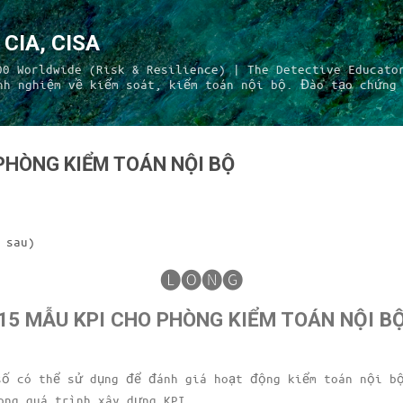
Chuyển đến nội dung chính
CIA, CISA
00 Worldwide (Risk & Resilience) | The Detective Educato
nh nghiệm về kiểm soát, kiểm toán nội bộ. Đào tạo chứng 
PHÒNG KIỂM TOÁN NỘI BỘ
 sau)
🅛🅞🅝🅖
15 MẪU KPI CHO PHÒNG KIỂM TOÁN NỘI B
số có thể sử dụng để đánh giá hoạt động kiểm toán nội b
ong quá trình xây dựng KPI.