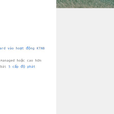
ard vào hoạt động KTNB
 managed hoặc cao hơn
 bài
5 cấp độ phát