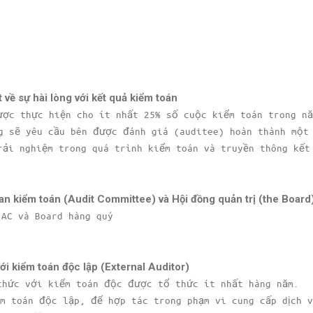
t về sự hài lòng với kết quả kiểm toán
ược thực hiện cho ít nhất 25% số cuộc kiểm toán trong n
g sẽ yêu cầu bên được đánh giá (auditee) hoàn thành một
rải nghiệm trong quá trình kiểm toán và truyền thông kết
ban kiểm toán (Audit Committee) và Hội đồng quản trị (the Board
 AC và Board hàng quý
ới kiểm toán độc lập (External Auditor)
thức với kiểm toán độc được tổ thức ít nhất hàng năm.
m toán độc lập, để hợp tác trong phạm vi cung cấp dịch v