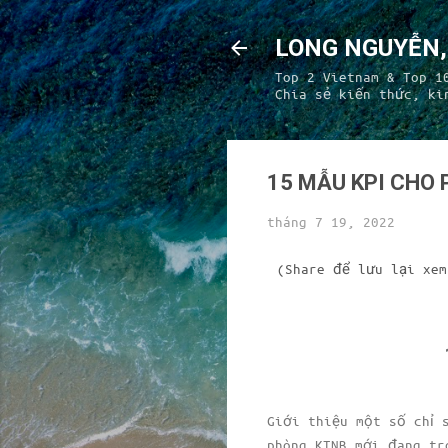
LONG NGUYỄN, 
Top 2 Vietnam & Top 1
Chia sẻ kiến thức, ki
15 MẪU KPI CHO 
tháng 7 19, 2022
(Share để lưu lại xem
Giới thiệu một số chỉ 
phòng KTNB mới đang tr