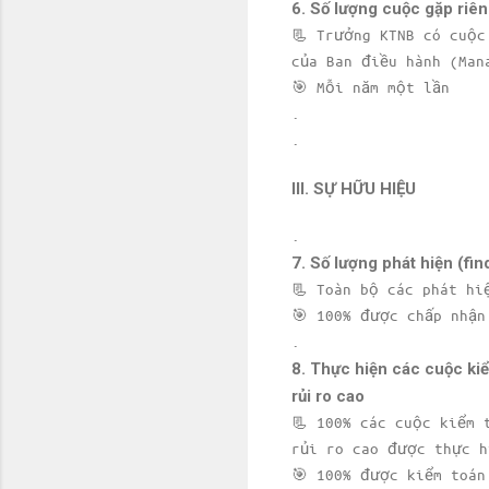
6. Số lượng cuộc gặp riê
📃 Trưởng KTNB có cuộc
của Ban điều hành (Man
🎯 Mỗi năm một lần
.
.
III. SỰ HỮU HIỆU
.
7. Số lượng phát hiện (fi
📃 Toàn bộ các phát hi
🎯 100% được chấp nhận
.
8. Thực hiện các cuộc kiể
rủi ro cao
📃 100% các cuộc kiểm 
rủi ro cao được thực h
🎯 100% được kiểm toán