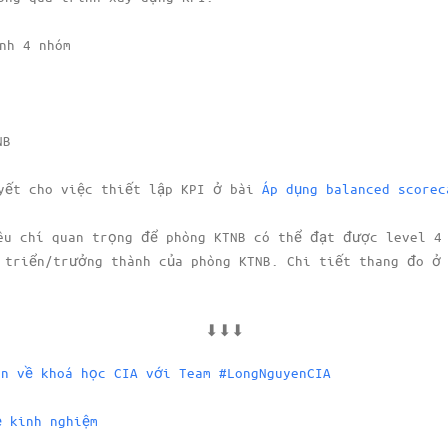
nh 4 nhóm
NB
yết cho việc thiết lập KPI ở bài
Áp dụng balanced scorec
êu chí quan trọng để phòng KTNB có thể đạt được level 4
 triển/trưởng thành của phòng KTNB. Chi tiết thang đo ở
⬇⬇⬇
ên về khoá học CIA với Team #LongNguyenCIA
ẻ kinh nghiệm