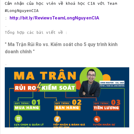
Cảm nhận của học viên về khoá học CIA với Team 
#LongNguyenCIA
http://bit.ly/ReviewsTeamLongNguyenCIA
: 
.
Tổng hợp các bài viết về :
" Ma Trận Rủi Ro vs. Kiểm soát cho 5 quy trình kinh
doanh chính "
.