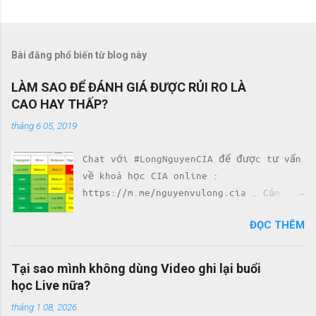
Bài đăng phổ biến từ blog này
LÀM SAO ĐỂ ĐÁNH GIÁ ĐƯỢC RỦI RO LÀ
CAO HAY THẤP?
tháng 6 05, 2019
Chat với #LongNguyenCIA để được tư vấn
về khoá học CIA online :
https://m.me/nguyenvulong.cia . Cảm
nhận của học viên về khoá học CIA với
ĐỌC THÊM
Team #LongNguyenCIA :
http://bit.ly/ReviewsTeamLongNguyenCIA
. LÀM SAO ĐỂ ĐÁNH GIÁ ĐƯỢC RỦI RO LÀ
Tại sao mình không dùng Video ghi lại buổi
CAO HAY THẤP? . . Phương pháp đánh giá
học Live nữa?
rủi ro theo COSO ERM, trong đó Risk
tháng 1 08, 2026
được đo lường dựa trên 4 yếu tố: (1)