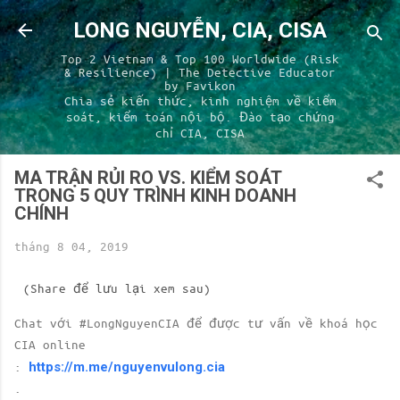
Chuyển đến nội dung chính
LONG NGUYỄN, CIA, CISA
Top 2 Vietnam & Top 100 Worldwide (Risk
& Resilience) | The Detective Educator
by Favikon
Chia sẻ kiến thức, kinh nghiệm về kiểm
soát, kiểm toán nội bộ. Đào tạo chứng
chỉ CIA, CISA
MA TRẬN RỦI RO VS. KIỂM SOÁT
TRONG 5 QUY TRÌNH KINH DOANH
CHÍNH
tháng 8 04, 2019
(Share để lưu lại xem sau)
Chat với #LongNguyenCIA để được tư vấn về khoá học
CIA online
https://m.me/nguyenvulong.cia
:
.