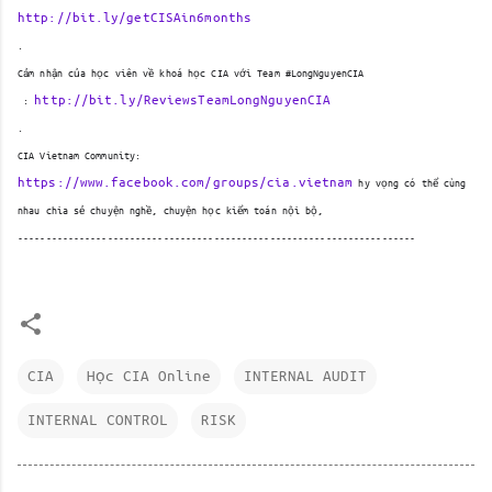
http://bit.ly/getCISAin6months
.
Cảm nhận của học viên về khoá học CIA với Team #LongNguyenCIA
http://bit.ly/ReviewsTeamLongNguyenCIA
 : 
.
CIA Vietnam Community: 
https://www.facebook.com/groups/cia.vietnam
 hy vọng có thể cùng 
nhau chia sẻ chuyện nghề, chuyện học kiểm toán nội bộ,
-----------------------------------------------------------------------
CIA
Học CIA Online
INTERNAL AUDIT
INTERNAL CONTROL
RISK