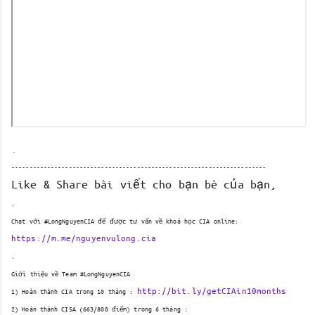
.
-----------------------------------------------------------------------
Like & Share bài viết cho bạn bè của bạn,
.
Chat với #LongNguyenCIA để được tư vấn về khoá học CIA online:
https://m.me/nguyenvulong.cia
.
Giới thiệu về Team #LongNguyenCIA
http://bit.ly/getCIAin10months
1) Hoàn thành CIA trong 10 tháng : 
2) Hoàn thành CISA (663/800 điểm) trong 6 tháng : 