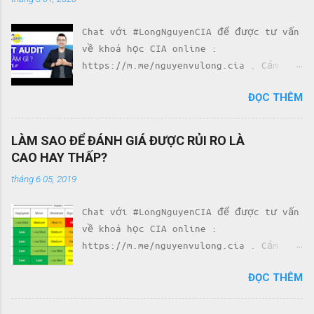
Chat với #LongNguyenCIA để được tư vấn
về khoá học CIA online :
https://m.me/nguyenvulong.cia . Cảm
nhận của học viên về khoá học CIA với
ĐỌC THÊM
Team #LongNguyenCIA :
https://www.facebook.com/longnguyen.cia
/reviews . #1 IT AUDIT THÌ LÀM GÌ? |
LÀM SAO ĐỂ ĐÁNH GIÁ ĐƯỢC RỦI RO LÀ
LEARN WITH LONG | LongNguyenCIA . . Đây
CAO HAY THẤP?
là Bài viết đầu tiên trong chuỗi bài
tháng 6 05, 2019
viết "Tự học cùng Long" * mục đích của
chuỗi bài viết này là để chia sẻ với
Chat với #LongNguyenCIA để được tư vấn
các bạn những gì mình đã và đang tìm
về khoá học CIA online :
hiểu để phục vụ cho nghề kiểm toán nội
https://m.me/nguyenvulong.cia . Cảm
bộ, * chủ đề hôm nay là: "IT audit thì
nhận của học viên về khoá học CIA với
làm gì?" ----- IT audit tạm dịch Tiếng
ĐỌC THÊM
Team #LongNguyenCIA :
Việt là Kiểm toán công nghệ Trước tiên,
http://bit.ly/ReviewsTeamLongNguyenCIA
IT audit là audit -- nên cũng cần phải
. LÀM SAO ĐỂ ĐÁNH GIÁ ĐƯỢC RỦI RO LÀ