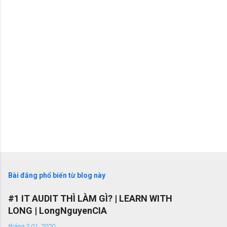
é
t
Bài đăng phổ biến từ blog này
#1 IT AUDIT THÌ LÀM GÌ? | LEARN WITH
LONG | LongNguyenCIA
tháng 3 01, 2020