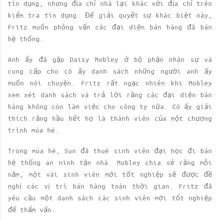
tín dụng, nhưng địa chỉ nhà lại khác với địa chỉ trên
kiểm tra tín dụng. Để giải quyết sự khác biệt này,
Fritz muốn phỏng vấn các đại diện bán hàng đã bán
hệ thống.
Anh ấy đã gặp Daisy Mobley ở bộ phận nhân sự và
cung cấp cho cô ấy danh sách những người anh ấy
muốn nói chuyện. Fritz rất ngạc nhiên khi Mobley
xem xét danh sách và trả lời rằng các đại diện bán
hàng không còn làm việc cho công ty nữa. Cô ấy giải
thích rằng hầu hết họ là thành viên của một chương
trình mùa hè.
Trong mùa hè, Sun đã thuê sinh viên đại học đi bán
hệ thống an ninh tận nhà. Mobley chia sẻ rằng mỗi
năm, một vài sinh viên mới tốt nghiệp sẽ được đề
nghị các vị trí bán hàng toàn thời gian. Fritz đã
yêu cầu một danh sách các sinh viên mới tốt nghiệp
để thẩm vấn.