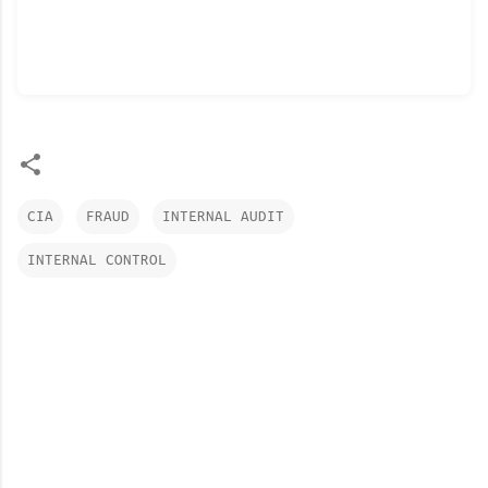
CIA
FRAUD
INTERNAL AUDIT
INTERNAL CONTROL
N
h
ậ
n
x