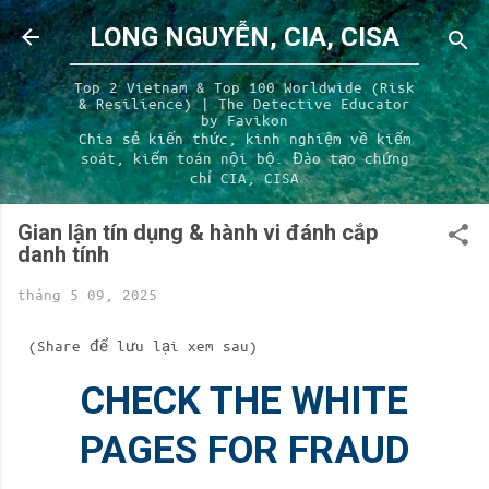
Chuyển đến nội dung chính
LONG NGUYỄN, CIA, CISA
Top 2 Vietnam & Top 100 Worldwide (Risk
& Resilience) | The Detective Educator
by Favikon
Chia sẻ kiến thức, kinh nghiệm về kiểm
soát, kiểm toán nội bộ. Đào tạo chứng
chỉ CIA, CISA
Gian lận tín dụng & hành vi đánh cắp
danh tính
tháng 5 09, 2025
(Share để lưu lại xem sau)
CHECK THE WHITE
PAGES FOR FRAUD